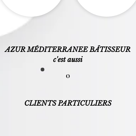
A
ZU
R MÉDITERRANEE B
ÂTISSEUR
c'est au
ssi
0
CLIENTS PARTICULIERS