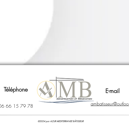
Téléphone
E-mail
ambatisseur@outlook
06 66 15 79 78
©2024 par AZUR MEDITERRANEE BÂTISSEUR