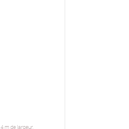
 4 m de largeur
. 