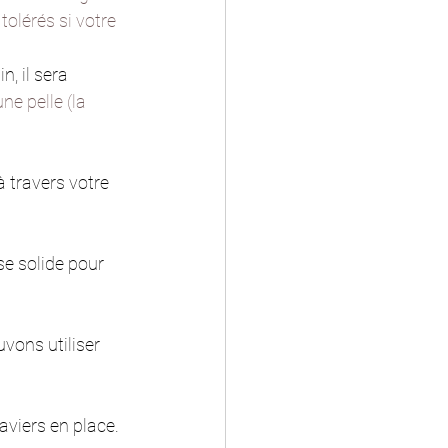
tolérés si votre 
, il sera 
e pelle (la 
 travers votre 
se solide pour 
vons utiliser 
raviers en place. 