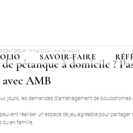
EE BATISSEUR
13 mai 2024
1 min de lecture
OLIO
SAVOIR-FAIRE
RÉF
 de pétanque à domicile ? Pas
é avec AMB
 5.
eaux jours, les demandes d'aménagement de boulodromes d
s peuvent réaliser un espace de jeu agréable pour partage
 ou en famille. 