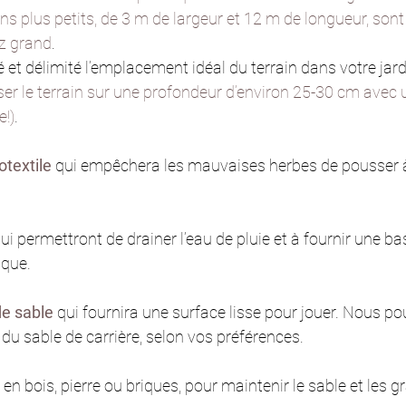
s plus petits, de 3 m de largeur et 12 m de longueur, sont 
ez grand
.
et délimité l’emplacement idéal du terrain dans votre jardin
er le terrain sur une profondeur d’environ 25-30 cm avec un
e!)
.
otextile
qui
 empêchera les mauvaises herbes de pousser à
qui permettront de drainer l’eau de pluie et à fournir une ba
nque.
de sable
 qui fournira une surface lisse pour jouer. Nous pou
 du sable de carrière, selon vos préférences.
 en bois, pierre ou briques, pour maintenir le sable et les g