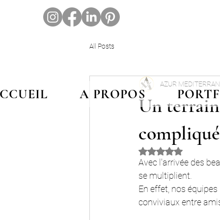
All Posts
AZUR MEDITERRAN
CCUEIL
A PROPOS
PORTF
Un terrain
compliqu
Noté NaN étoiles sur
Avec l'arrivée des b
se multiplient.
En effet, nos équipe
conviviaux entre amis