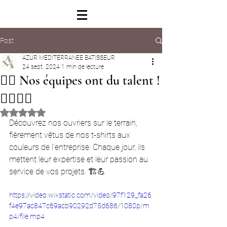
Post
AZUR MEDITERRANEE BATISSEUR
24 sept. 2024
1 min de lecture
👷‍♀️ Nos équipes ont du talent !
👷‍♀️👷‍♂️
Noté NaN étoiles sur 5.
Découvrez nos ouvriers sur le terrain, 
fièrement vêtus de nos t-shirts aux 
couleurs de l’entreprise. Chaque jour, ils 
mettent leur expertise et leur passion au 
service de vos projets. 🏗️💪
https://video.wixstatic.com/video/97f129_fa26
f4e97ac847c69acb90292d75d686/1080p/m
p4/file.mp4